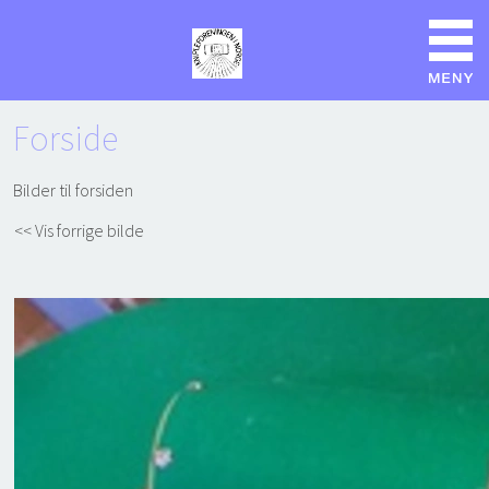
Forside
Bilder til forsiden
<< Vis forrige bilde