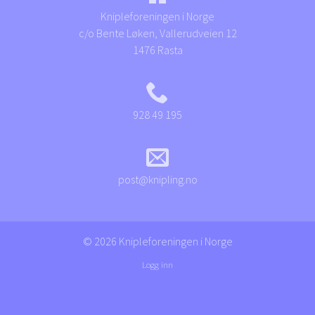
Knipleforeningen i Norge
c/o Bente Løken, Vallerudveien 12
1476 Rasta
928 49 195
post@knipling.no
© 2026 Knipleforeningen i Norge
Logg inn