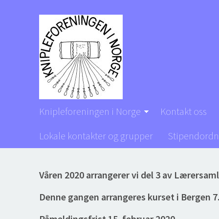
Knipleforeningen i Norge
Kontakt oss
Lokale kontakter og grupper
Stipendordn
Våren 2020 arrangerer vi del 3 av Lærersam
Denne gangen arrangeres kurset i Bergen 7.
Påmeldingsfrist 15. februar 2020.