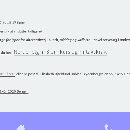
, totalt 17 timer
slik at vi slutter tidligere)
ge for (spør for alternativer).
Lunch, middag og kaffe/te + enkel servering i underv
Nerdehelg nr 3 om kurs og inntakskrav.
 du her:
@gmail.com
eller pr post til: Elisabeth Bjørklund Bøhler, Frydenbergveien 55, 1415 Op
3 vår 2020 Bergen.