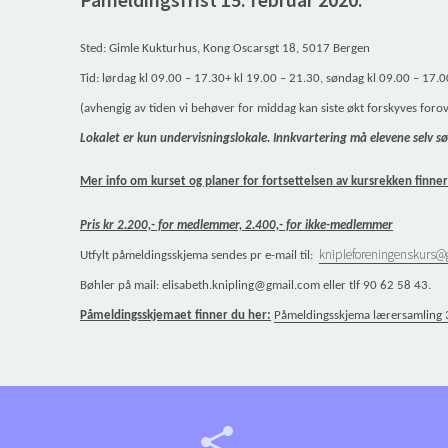
Sted: Gimle Kukturhus, Kong Oscarsgt 18, 5017 Bergen
Tid: lørdag kl 09.00 – 17.30+ kl 19.00 – 21.30, søndag kl 09.00 – 17.00
(avhengig av tiden vi behøver for middag kan siste økt forskyves forover 
Lokalet er kun undervisningslokale. Innkvartering må elevene selv sør
Mer info om kurset og planer for fortsettelsen av kursrekken finner
Pris kr 2.200,- for medlemmer, 2.400,- for ikke-medlemmer
knipleforeningenskurs
Utfylt påmeldingsskjema sendes pr e-mail til:
Bøhler på mail: elisabeth.knipling@gmail.com eller tlf 90 62 58 43.
Påmeldingsskjemaet finner du her:
Påmeldingsskjema lærersamling 