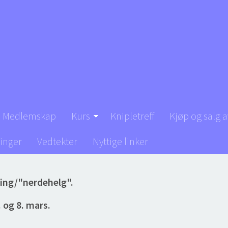
Medlemskap
Kurs
Knipletreff
Kjøp og salg a
inger
Vedtekter
Nyttige linker
ling/"nerdehelg".
 og 8. mars.