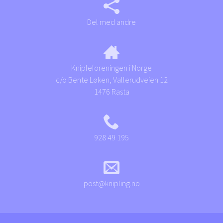
Del med andre
Knipleforeningen i Norge
c/o Bente Løken, Vallerudveien 12
1476 Rasta
928 49 195
post@knipling.no